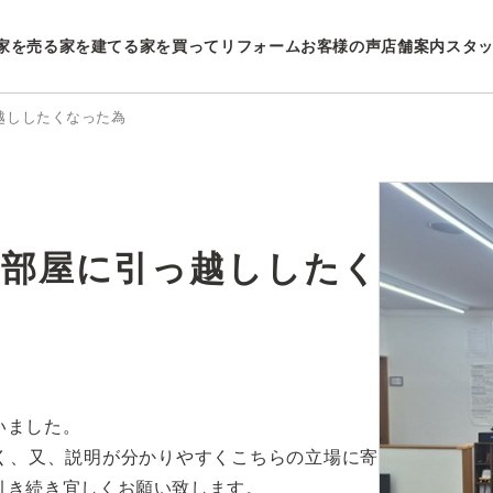
家を売る
家を建てる
家を買ってリフォーム
お客様の声
店舗案内
スタ
越ししたくなった為
い部屋に引っ越ししたく
いました。
く、又、説明が分かりやすくこちらの立場に寄
引き続き宜しくお願い致します。