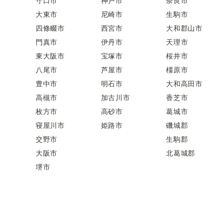
守口市
神戸市
奈良市
大東市
尼崎市
生駒市
四條畷市
西宮市
大和郡山市
門真市
伊丹市
天理市
東大阪市
宝塚市
桜井市
八尾市
芦屋市
橿原市
豊中市
明石市
大和高田市
高槻市
加古川市
香芝市
枚方市
高砂市
葛城市
寝屋川市
姫路市
磯城郡
交野市
生駒郡
大阪市
北葛城郡
堺市