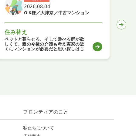
2026.08.04
O.K様／大津京／中古マンション
住み替え
子
ペットと暮らせる、そして遊べる所が欲
丁寧
しくて、親の今後の介護も考え実家の近
たで
くにマンションが必要だと思い探しはじ
めました。営業担当のお二人とも親切で
いろいろと話をきいてくださりこれから
リフォームもお願いするのですが素敵な
お部屋になるのを楽しみにしています。
フロンティアのこと
私たちについて