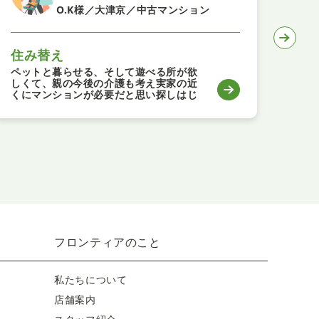
O.K様／大津京／中古マンション
住み替え
子
ペットと暮らせる、そして遊べる所が欲
丁寧
しくて、親の今後の介護も考え実家の近
たで
くにマンションが必要だと思い探しはじ
めました。営業担当のお二人とも親切で
いろいろと話をきいてくださりこれから
リフォームもお願いするのですが素敵な
お部屋になるのを楽しみにしています。
フロンティアのこと
私たちについて
店舗案内