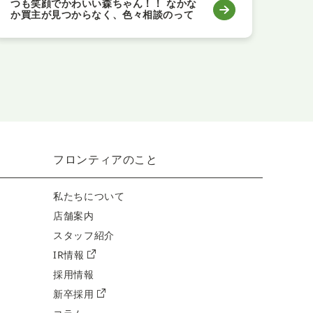
つも笑顔でかわいい森ちゃん！！ なかな
です
か買主が見つからなく、色々相談のって
くれたり ありがとうございました。 やっ
とここまできたねー 不安なところもあっ
たけど、その都度聞いてくれたので良か
ったです。
フロンティアのこと
私たちについて
店舗案内
スタッフ紹介
IR情報
採用情報
新卒採用