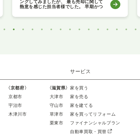
ングしてみましたが、 最も売却に関して
熱意を感じた担当者様でした。 早期かつ
なるべく高く売却できるための相談、ア
ドバイスを 迅速かつ丁寧に頂きまして、
大変助かりました。 短期間でしたがご担
当頂きましてありがとうございました。
サービス
〈京都府〉
〈滋賀県〉
家を買う
京都市
大津市
家を売る
宇治市
守山市
家を建てる
木津川市
草津市
家を買ってリフォーム
栗東市
ファイナンシャルプラン
自動車買取・買替