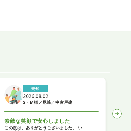
売却
2026.08.02
S・M様／尼崎／中古戸建
素敵な笑顔で安心しました
住
この度は、ありがとうございました。 い
運び