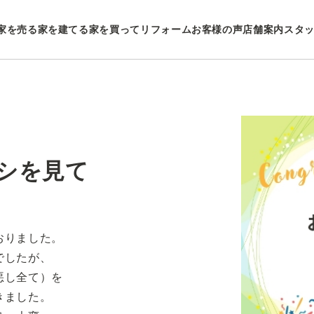
家を売る
家を建てる
家を買ってリフォーム
お客様の声
店舗案内
スタ
シを見て
おりました。
でしたが、
悪し全て）を
きました。