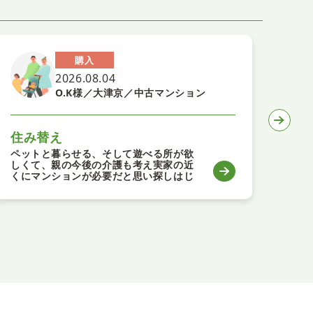
購入
2026.08.04
O.K様／大津京／中古マンション
住み替え
子
ペットと暮らせる、そして遊べる所が欲
丁寧
しくて、親の今後の介護も考え実家の近
たで
くにマンションが必要だと思い探しはじ
めました。営業担当のお二人とも親切で
いろいろと話をきいてくださりこれから
リフォームもお願いするのですが素敵な
お部屋になるのを楽しみにしています。