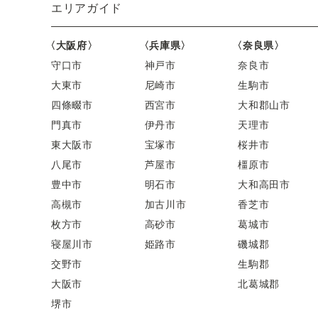
エリアガイド
〈大阪府〉
〈兵庫県〉
〈奈良県〉
守口市
神戸市
奈良市
大東市
尼崎市
生駒市
四條畷市
西宮市
大和郡山市
門真市
伊丹市
天理市
東大阪市
宝塚市
桜井市
八尾市
芦屋市
橿原市
豊中市
明石市
大和高田市
高槻市
加古川市
香芝市
枚方市
高砂市
葛城市
寝屋川市
姫路市
磯城郡
交野市
生駒郡
大阪市
北葛城郡
堺市