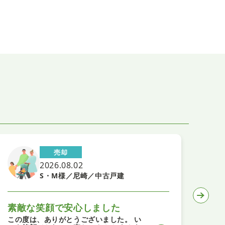
売却
2026.08.02
S・M様／尼崎／中古戸建
素敵な笑顔で安心しました
住
この度は、ありがとうございました。 い
運び