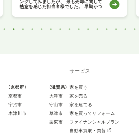
ングしてみましたが、 最も売却に関して
熱意を感じた担当者様でした。 早期かつ
なるべく高く売却できるための相談、ア
ドバイスを 迅速かつ丁寧に頂きまして、
大変助かりました。 短期間でしたがご担
当頂きましてありがとうございました。
サービス
〈京都府〉
〈滋賀県〉
家を買う
京都市
大津市
家を売る
宇治市
守山市
家を建てる
木津川市
草津市
家を買ってリフォーム
栗東市
ファイナンシャルプラン
自動車買取・買替