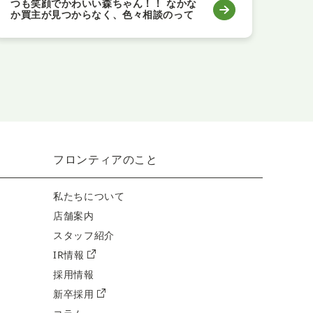
つも笑顔でかわいい森ちゃん！！ なかな
です
か買主が見つからなく、色々相談のって
くれたり ありがとうございました。 やっ
とここまできたねー 不安なところもあっ
たけど、その都度聞いてくれたので良か
ったです。
フロンティアのこと
私たちについて
店舗案内
スタッフ紹介
IR情報
採用情報
新卒採用