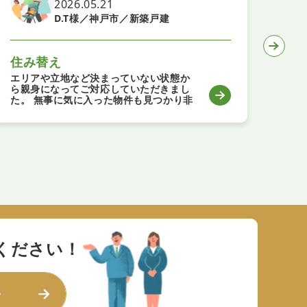
2026.05.21
D.T様／神戸市／新築戸建
住み替え
住
エリアや立地など決まっていない状態か
男前
ら親身になってご対応していただきまし
で男
た。 無事に気に入った物件も見つかり非
た。
常に満足しています。 これからもよろし
くお願いします。
ください！
せ