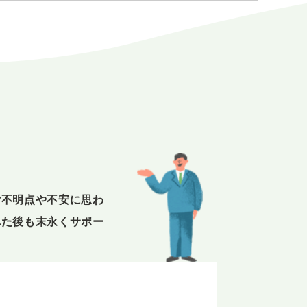
E
ご不明点や不安に思わ
れた後も末永くサポー