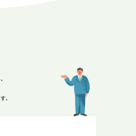
E
い。
ます。