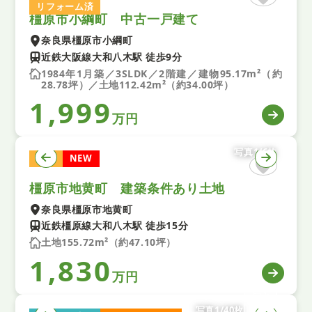
リフォーム済
橿原市小綱町 中古一戸建て
奈良県橿原市小綱町
近鉄大阪線大和八木駅 徒歩9分
1984年1月築／3SLDK／2階建／建物95.17m²（約
28.78坪）／土地112.42m²（約34.00坪）
1,999
万円
写真1/6枚
土地
NEW
橿原市地黄町 建築条件あり土地
奈良県橿原市地黄町
近鉄橿原線大和八木駅 徒歩15分
土地155.72m²（約47.10坪）
1,830
万円
写真1/40枚