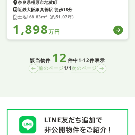
奈良県橿原市地黄町
近鉄大阪線真菅駅 徒歩18分
土地168.83m²（約51.07坪）
1,898
万円
12
該当物件
件中
1-12件表示
1/1
前のページ
次のページ