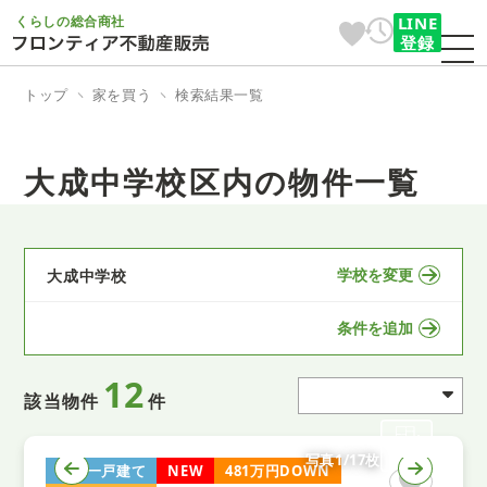
くらしの総合商社
LINE
登録
トップ
家を買う
検索結果一覧
大成中学校区内の物件一覧
学校を変更
大成中学校
条件を追加
12
該当物件
件
写真1/17枚
中古一戸建て
NEW
481万円DOWN