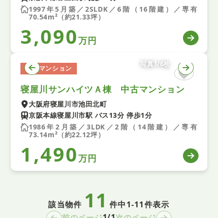
1997年5月築／2SLDK／6階（16階建）／専有
70.54m²（約21.33坪）
3,090
万円
写真1/6枚
中古マンション
寝屋川サンハイツＡ棟 中古マンション
大阪府寝屋川市池田北町
京阪本線寝屋川市駅 バス13分 停歩1分
1986年2月築／3LDK／2階（14階建）／専有
73.14m²（約22.12坪）
1,490
万円
11
該当物件
件中
1-11件表示
1/1
前のページ
次のページ