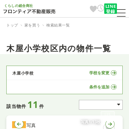
くらしの総合商社
LINE
登録
トップ
家を買う
検索結果一覧
木屋小学校区内の物件一覧
学校を変更
木屋小学校
条件を追加
11
該当物件
件
写真1/13枚
土地