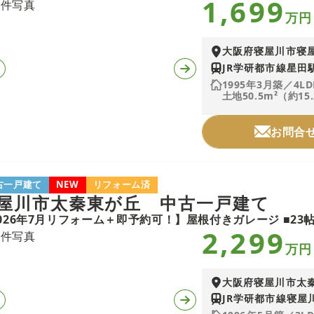
1,699
万円
大阪府寝屋川市寝
JR学研都市線星田駅
1995年3月築／4L
土地50.5m²（約15
お問合
古一戸建て
NEW
リフォーム済
屋川市太秦東が丘 中古一戸建て
2,299
万円
大阪府寝屋川市太
JR学研都市線寝屋