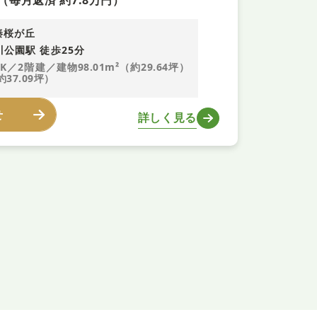
（毎月返済 約7.8万円）
秦桜が丘
川公園駅 徒歩25分
DK／2階建／建物98.01m²（約29.64坪）
約37.09坪）
せ
詳しく見る