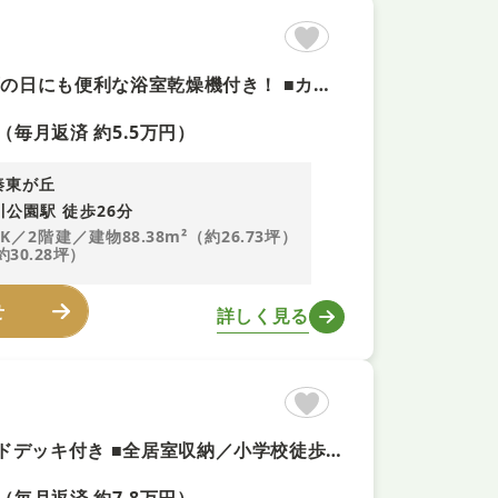
【LDK１８帖】 ■南西向きバルコニーにつき陽当たり良好！ ■雨の日にも便利な浴室乾燥機付き！ ■カースペース１台分あり
（毎月返済 約5.5万円）
秦東が丘
川公園駅 徒歩26分
DK／2階建／建物88.38m²（約26.73坪）
約30.28坪）
せ
詳しく見る
■ご成約で『商品券５万円分』プレゼント ■２台駐車可能／ウッドデッキ付き ■全居室収納／小学校徒歩７分 ■本日ご対応可能！ ■当日のご相談予約はお電話がスムーズ