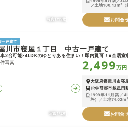
1996年5月築／3L
／土地100.13m²（
写真1/19枚
お問合
古一戸建て
屋川市寝屋１丁目 中古一戸建て
2,499
万円
大阪府寝屋川市寝
JR学研都市線星田駅
1999年11月築／4
坪）／土地74.02m²
写真1/5枚
お問合