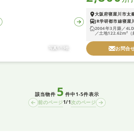
大阪府寝屋川市太
JR学研都市線寝屋
2004年3月築／4L
／土地122.62m²（
写真1/19枚
お問合
5
該当物件
件中
1-5件表示
1/1
前のページ
次のページ