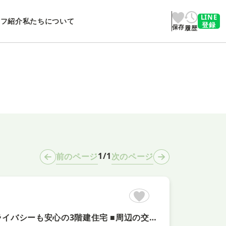
LINE
ッフ紹介
私たちについて
登録
保存
履歴
1/1
前のページ
次のページ
【オール電化の快適な4LDK＋即内覧可！】 ■2階リビングでプライバシーも安心の3階建住宅 ■周辺の交通量も少なく、落ち着いた住環境 ■家事導線に優れた2WAYバルコニーを採用！