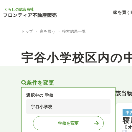
くらしの総合商社
家を買う
トップ
家を買う
検索結果一覧
宇谷小学校区内の
条件を変更
該当
選択中の 学校
宇谷小学校
中
寝
学校を変更