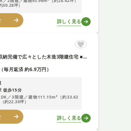
DK／2階建／建物93.96m²（約28.42坪）
約30.28坪）
せ
詳しく見る
【駐車2台可能×4LDKのゆとりある住まい！即内覧可！■全居室収納完備で広々とした木造3階建住宅 ■南西向きで陽当り・通風良好な快適空間 ■浴室1.6m以上や2箇所のトイレなど設備も充実
（毎月返済 約6.9万円）
屋
 徒歩15分
LDK／3階建／建物111.15m²（約33.62
（約22.39坪）
せ
詳しく見る