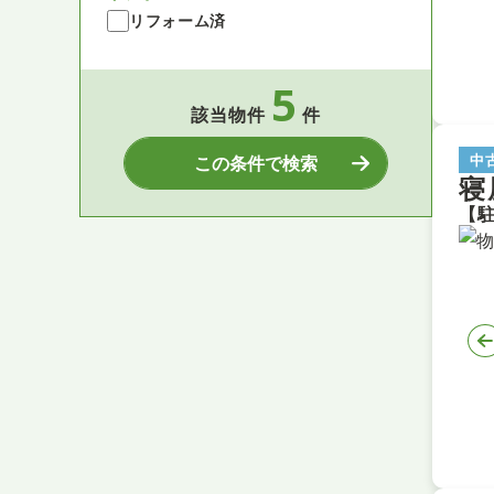
リフォーム済
5
該当物件
件
中
この条件で検索
寝