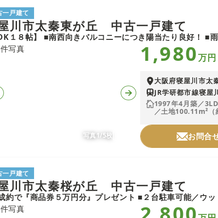
古一戸建て
屋川市太秦東が丘 中古一戸建て
1,980
万円
大阪府寝屋川市太
JR学研都市線寝屋
1997年4月築／3L
／土地100.11m²（
写真1/5枚
お問合
古一戸建て
屋川市太秦桜が丘 中古一戸建て
2,800
万円