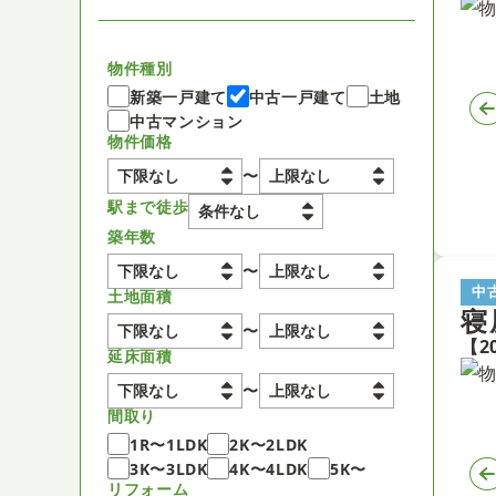
物件種別
新築一戸建て
中古一戸建て
土地
中古マンション
物件価格
〜
駅まで徒歩
築年数
〜
中
土地面積
寝
〜
延床面積
〜
間取り
1R〜1LDK
2K〜2LDK
3K〜3LDK
4K〜4LDK
5K〜
リフォーム