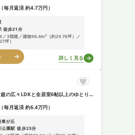
（毎月返済 約4.7万円）
屋
 徒歩21分
DK／3階建／建物98.4m²（約29.76坪）／
.27坪）
せ
詳しく見る
【2026年7月リフォーム＋即予約可！】屋根付きガレージ ■23帖超の広々LDKと全居室6帖以上のゆとりある3LDK ■パントリーやクローゼットなど収納充実 ■閑静な住宅街で静かな暮らしを実現
（毎月返済 約6.4万円）
秦東が丘
川公園駅 徒歩23分