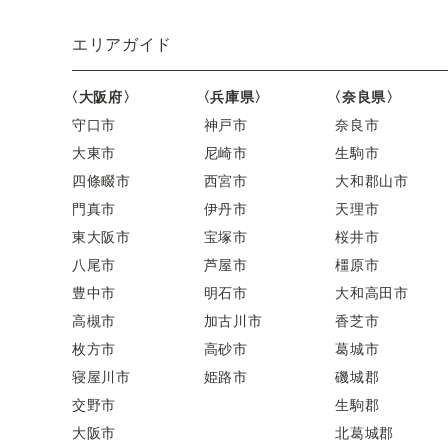
エリアガイド
〈大阪府〉
〈兵庫県〉
〈奈良県〉
守口市
神戸市
奈良市
大東市
尼崎市
生駒市
四條畷市
西宮市
大和郡山市
門真市
伊丹市
天理市
東大阪市
宝塚市
桜井市
八尾市
芦屋市
橿原市
豊中市
明石市
大和高田市
高槻市
加古川市
香芝市
枚方市
高砂市
葛城市
寝屋川市
姫路市
磯城郡
交野市
生駒郡
大阪市
北葛城郡