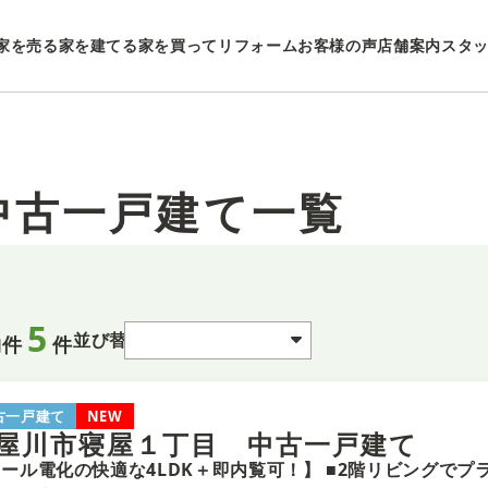
家を売る
家を建てる
家を買ってリフォーム
お客様の声
店舗案内
スタ
中古一戸建て一覧
5
並び替え
物件
件
古一戸建て
NEW
屋川市寝屋１丁目 中古一戸建て