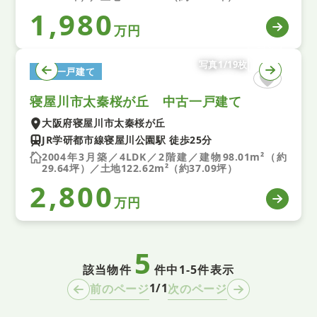
1,980
万円
写真1/19枚
中古一戸建て
寝屋川市太秦桜が丘 中古一戸建て
大阪府寝屋川市太秦桜が丘
JR学研都市線寝屋川公園駅 徒歩25分
2004年3月築／4LDK／2階建／建物98.01m²（約
29.64坪）／土地122.62m²（約37.09坪）
2,800
万円
5
該当物件
件中
1-5件表示
1/1
前のページ
次のページ